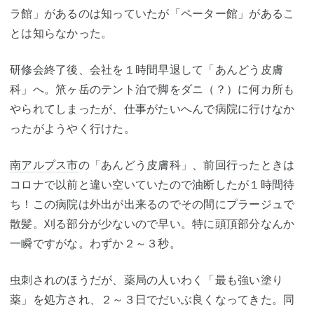
ラ館」があるのは知っていたが「ペーター館」があるこ
とは知らなかった。
研修会終了後、会社を１時間早退して「あんどう皮膚
科」へ。笊ヶ岳のテント泊で脚をダニ（？）に何カ所も
やられてしまったが、仕事がたいへんで病院に行けなか
ったがようやく行けた。
南アルプス市
の「あんどう皮膚科」、前回行ったときは
コロナで以前と違い空いていたので油断したが１時間待
ち！この病院は外出が出来るのでその間にプラージュで
散髪。刈る部分が少ないので早い。特に頭頂部分なんか
一瞬ですがな。わずか２～３秒。
虫刺されのほうだが、薬局の人いわく「最も強い塗り
薬」を処方され、２～３日でだいぶ良くなってきた。同