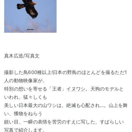
真木広造/写真文
撮影した鳥600種以上!日本の野鳥のほとんどを撮るただ1
人の動物映像家が、
特別の想いを寄せる「王者」
イヌワシ
。天狗のモデルと
いわれ、猛々しくも
美しい日本最大の山ワシは、絶滅も心配され…。山上を舞
い、獲物をねらう
鋭い目、一瞬の表情を苦労のすえに写した、すばらしい
写真で紹介します。